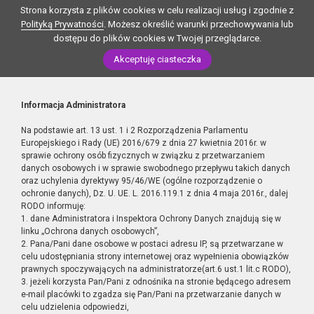
Strona korzysta z plików cookies w celu realizacji usług i zgodnie z
Polityką Prywatności
. Możesz określić warunki przechowywania lub
dostępu do plików cookies w Twojej przeglądarce.
Akceptuję ciasteczka
Informacja Administratora
Na podstawie art. 13 ust. 1 i 2 Rozporządzenia Parlamentu
Europejskiego i Rady (UE) 2016/679 z dnia 27 kwietnia 2016r. w
sprawie ochrony osób fizycznych w związku z przetwarzaniem
danych osobowych i w sprawie swobodnego przepływu takich danych
oraz uchylenia dyrektywy 95/46/WE (ogólne rozporządzenie o
ochronie danych), Dz. U. UE. L. 2016.119.1 z dnia 4 maja 2016r., dalej
RODO informuję:
1. dane Administratora i Inspektora Ochrony Danych znajdują się w
linku „Ochrona danych osobowych”,
2. Pana/Pani dane osobowe w postaci adresu IP, są przetwarzane w
celu udostępniania strony internetowej oraz wypełnienia obowiązków
prawnych spoczywających na administratorze(art.6 ust.1 lit.c RODO),
3. jeżeli korzysta Pan/Pani z odnośnika na stronie będącego adresem
e-mail placówki to zgadza się Pan/Pani na przetwarzanie danych w
celu udzielenia odpowiedzi,