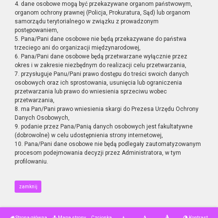
4. dane osobowe mogą być przekazywane organom państwowym,
organom ochrony prawnej (Policja, Prokuratura, Sąd) lub organom
samorządu terytorialnego w związku z prowadzonym
postępowaniem,
5. Pana/Pani dane osobowe nie będą przekazywane do państwa
trzeciego ani do organizacji międzynarodowej,
6. Pana/Pani dane osobowe będą przetwarzane wyłącznie przez
okres i w zakresie niezbędnym do realizacji celu przetwarzania,
7. przysługuje Panu/Pani prawo dostępu do treści swoich danych
osobowych oraz ich sprostowania, usunięcia lub ograniczenia
przetwarzania lub prawo do wniesienia sprzeciwu wobec
przetwarzania,
8. ma Pan/Pani prawo wniesienia skargi do Prezesa Urzędu Ochrony
Danych Osobowych,
9. podanie przez Pana/Panią danych osobowych jest fakultatywne
(dobrowolne) w celu udostępnienia strony internetowej,
10. Pana/Pani dane osobowe nie będą podlegały zautomatyzowanym
procesom podejmowania decyzji przez Administratora, w tym
profilowaniu.
zamknij
Strona główna
Mapa strony
Czcionka
Kontrast