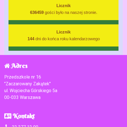
Licznik
636459
gości było na naszej stronie.
Licznik
144
dni do końca roku kalendarzowego
Adres
Przedszkole nr 16
"Zaczarowany Zakątek"
ul. Wojciecha Górskiego 5a
00-033 Warszawa
Kontakt