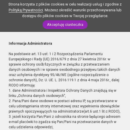
Strona korzysta z plików cookies w celu realizacji usług i zgodnie z
Polityką Prywatności
. Możesz określić warunki przechowywania lub
dostępu do plików cookies w Twojej przeglądarce.
Akceptuję ciasteczka
Informacja Administratora
Na podstawie art. 13 ust. 1 i 2 Rozporządzenia Parlamentu
Europejskiego i Rady (UE) 2016/679 z dnia 27 kwietnia 2016r. w
sprawie ochrony osób fizycznych w związku z przetwarzaniem
danych osobowych i w sprawie swobodnego przepływu takich danych
oraz uchylenia dyrektywy 95/46/WE (ogólne rozporządzenie o
ochronie danych), Dz. U. UE. L. 2016.119.1 z dnia 4 maja 2016r., dalej
RODO informuję:
1. dane Administratora i Inspektora Ochrony Danych znajdują się w
linku „Ochrona danych osobowych”,
2. Pana/Pani dane osobowe w postaci adresu IP, są przetwarzane w
celu udostępniania strony internetowej oraz wypełnienia obowiązków
prawnych spoczywających na administratorze(art.6 ust.1 lit.c RODO),
3. jeżeli korzysta Pan/Pani z odnośnika na stronie będącego adresem
e-mail placówki to zgadza się Pan/Pani na przetwarzanie danych w
celu udzielenia odpowiedzi,